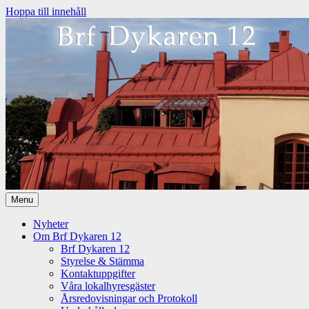
Hoppa till innehåll
Menu
Nyheter
Om Brf Dykaren 12
Brf Dykaren 12
Styrelse & Stämma
Kontaktuppgifter
Våra lokalhyresgäster
Årsredovisningar och Protokoll