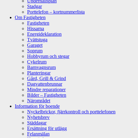
Underhållsplan
Stadgar
Porttelefon – kortnummerlista
Om Fastigheten
Fastigheten
Hissarna
Energideklaration
Tvättstuga
Garaget
Soprum
Hobbyrum och stegar
Cykelrum
Barnvagnsrum
Planteringar
Gård, Grill & Grind
Dagvattenbrunnar
Mindre reparationer
Bilder – Fastigheten
Närområdet
Information för boende
Nyckelbrickor, fjärrkontroll och porttelefonen
Nyhetsbrev
Städdagar
Ersättning för utlägg
Felanmälan