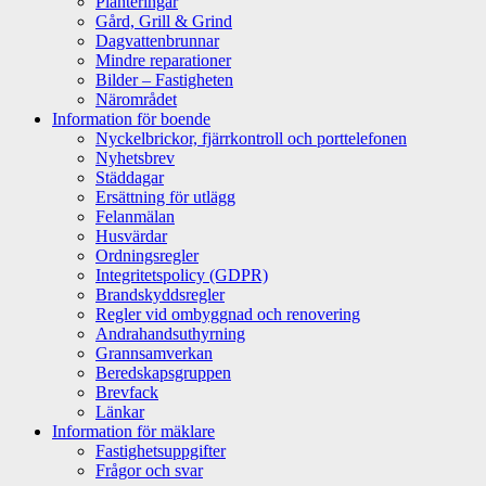
Planteringar
Gård, Grill & Grind
Dagvattenbrunnar
Mindre reparationer
Bilder – Fastigheten
Närområdet
Information för boende
Nyckelbrickor, fjärrkontroll och porttelefonen
Nyhetsbrev
Städdagar
Ersättning för utlägg
Felanmälan
Husvärdar
Ordningsregler
Integritetspolicy (GDPR)
Brandskyddsregler
Regler vid ombyggnad och renovering
Andrahandsuthyrning
Grannsamverkan
Beredskapsgruppen
Brevfack
Länkar
Information för mäklare
Fastighetsuppgifter
Frågor och svar