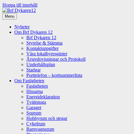
Hoppa till innehåll
Menu
Nyheter
Om Brf Dykaren 12
Brf Dykaren 12
Styrelse & Stämma
Kontaktuppgifter
Våra lokalhyresgäster
Årsredovisningar och Protokoll
Underhållsplan
Stadgar
Porttelefon – kortnummerlista
Om Fastigheten
Fastigheten
Hissarna
Energideklaration
Tvättstuga
Garaget
Soprum
Hobbyrum och stegar
Cykelrum
Barnvagnsrum